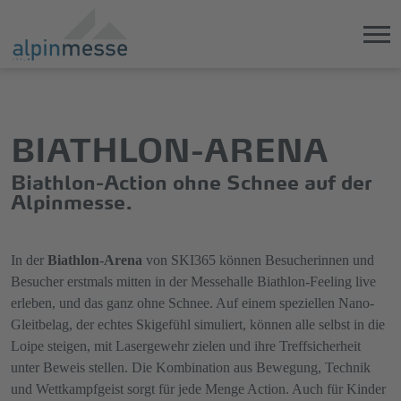
Direkt
Direkt
zum
zum
Hauptinhalt
Hauptmenü
BIATHLON-ARENA
springen
springen
Biathlon-Action ohne Schnee auf der
Alpinmesse.
In der
Biathlon-Arena
von SKI365 können Besucherinnen und
Besucher erstmals mitten in der Messehalle Biathlon-Feeling live
erleben, und das ganz ohne Schnee. Auf einem speziellen Nano-
Gleitbelag, der echtes Skigefühl simuliert, können alle selbst in die
Loipe steigen, mit Lasergewehr zielen und ihre Treffsicherheit
unter Beweis stellen. Die Kombination aus Bewegung, Technik
und Wettkampfgeist sorgt für jede Menge Action. Auch für Kinder