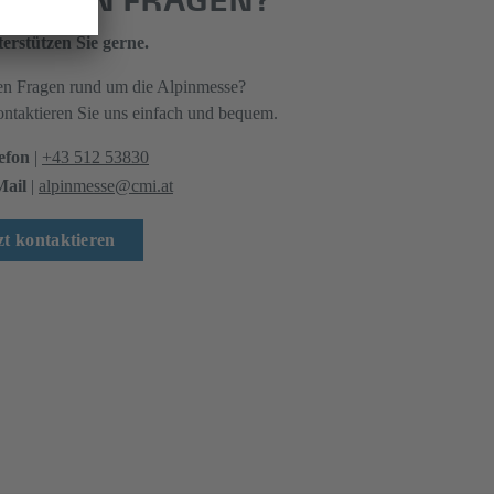
erstützen Sie gerne.
en Fragen rund um die Alpinmesse?
ntaktieren Sie uns einfach und bequem.
efon
|
+43 512 53830
Mail
|
alpinmesse@cmi.at
zt kontaktieren