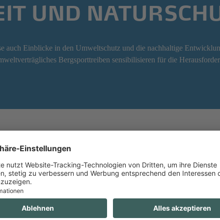
EIT UND NATURSCH
se auch Einblicke in den Umweltschutz und die nachhaltige Entwicklun
eltverträgliches Bergsporttreiben sensibilisieren für die Herausford
SI