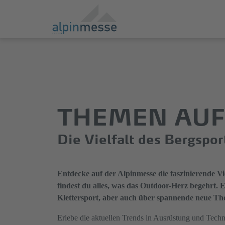
Direkt
Direkt
zum
zum
Hauptinhalt
Hauptmenü
springen
springen
THEMEN AUF
Die Vielfalt des Bergspor
Entdecke auf der Alpinmesse die faszinierende Vie
findest du alles, was das Outdoor-Herz begehrt.
Klettersport, aber auch über spannende neue Th
Erlebe die aktuellen Trends in Ausrüstung und Techn