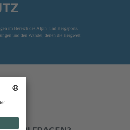
UTZ
gen im Bereich des Alpin- und Bergsports.
erungen und den Wandel, denen die Bergwelt
E HABEN FRAGEN?