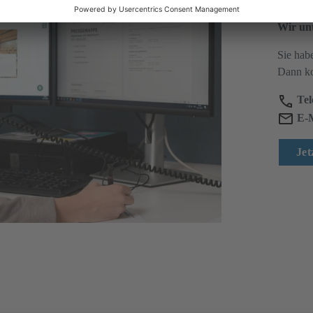
Wir unt
Sie hab
Dann ko
Tel
E-
Jet