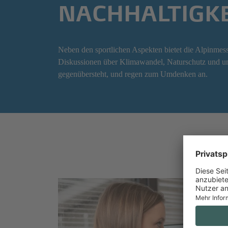
NACHHALTIGK
Neben den sportlichen Aspekten bietet die Alpinmes
Diskussionen über Klimawandel, Naturschutz und umw
gegenübersteht, und regen zum Umdenken an.