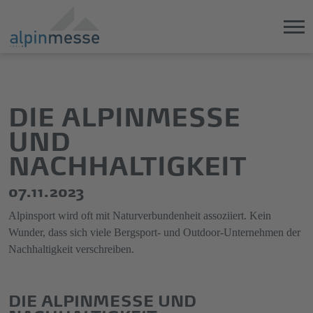
Direkt
Direkt
zum
zum
Hauptinhalt
Hauptmenü
DIE ALPINMESSE
springen
springen
UND
NACHHALTIGKEIT
07.11.2023
Alpinsport wird oft mit Naturverbundenheit assoziiert. Kein
Wunder, dass sich viele Bergsport- und Outdoor-Unternehmen der
Nachhaltigkeit verschreiben.
DIE ALPINMESSE UND