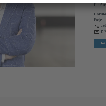
Ihr An
Christ
Projekt
Tel
E-M
Jet