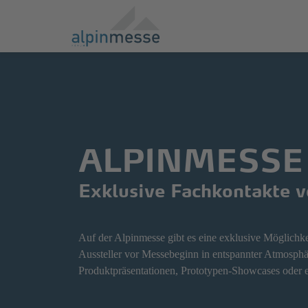
Direkt
Direkt
zum
zum
Hauptinhalt
Hauptmenü
springen
springen
ALPINMESSE
Exklusive Fachkontakte 
Auf der Alpinmesse gibt es eine exklusive Möglichk
Aussteller vor Messebeginn in entspannter Atmosphä
Produktpräsentationen, Prototypen-Showcases oder ei