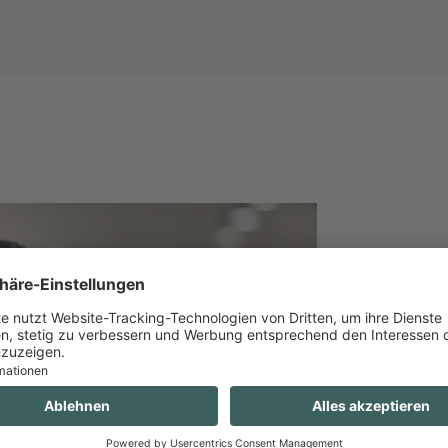
SI
Wir unt
Sie wür
rund um
uns.