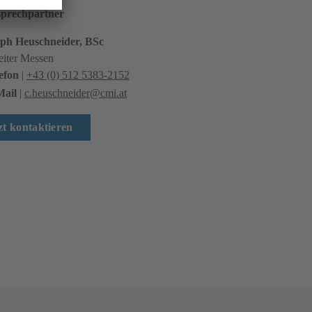
sprechpartner
oph Heuschneider, BSc
leiter Messen
efon
|
+43 (0) 512 5383-2152
ail
|
c.heuschneider@cmi.at
zt kontaktieren