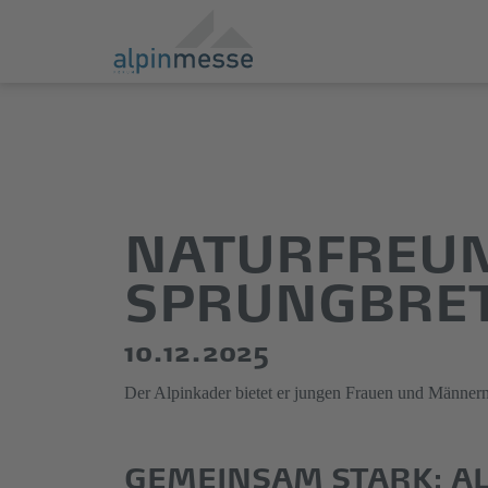
Direkt
Direkt
zum
zum
Hauptinhalt
Hauptmenü
springen
springen
NATURFREUN
SPRUNGBRET
10.12.2025
Der Alpinkader bietet er jungen Frauen und Männern 
GEMEINSAM STARK: AL