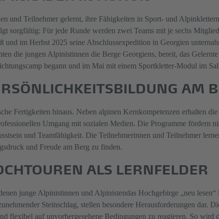
n und Teilnehmer gelernt, ihre Fähigkeiten in Sport- und Alpinklettern
gt sorgfältig: Für jede Runde werden zwei Teams mit je sechs Mitglied
ieß und im Herbst 2025 seine Abschlussexpedition in Georgien unternah
hten die jungen Alpinistinnen die Berge Georgiens, bereit, das Gelernt
ichtungscamp begann und im Mai mit einem Sportkletter-Modul im Sal
ERSÖNLICHKEITSBILDUNG AM 
sche Fertigkeiten hinaus. Neben alpinen Kernkompetenzen erhalten die
ofessionellen Umgang mit sozialen Medien. Die Programme fördern nic
stsein und Teamfähigkeit. Die Teilnehmerinnen und Teilnehmer lernen
ungsdruck und Freude am Berg zu finden.
CHTOUREN ALS LERNFELDER
enen junge Alpinistinnen und Alpinisten
das Hochgebirge „neu lesen“
zunehmender Steinschlag, stellen besondere Herausforderungen dar. Di
nd flexibel auf unvorhergesehene Bedingungen zu reagieren. So wird d