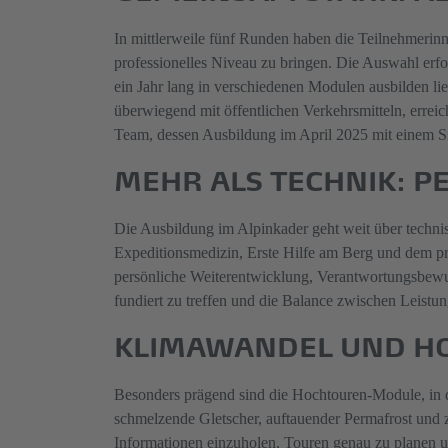
In mittlerweile fünf Runden haben die Teilnehmerinne
professionelles Niveau zu bringen. Die Auswahl erfol
ein Jahr lang in verschiedenen Modulen ausbilden l
überwiegend mit öffentlichen Verkehrsmitteln, erreic
Team, dessen Ausbildung im April 2025 mit einem S
MEHR ALS TECHNIK: P
Die Ausbildung im Alpinkader geht weit über techni
Expeditionsmedizin, Erste Hilfe am Berg und dem pr
persönliche Weiterentwicklung, Verantwortungsbewus
fundiert zu treffen und die Balance zwischen Leist
KLIMAWANDEL UND HO
Besonders prägend sind die Hochtouren-Module, in d
schmelzende Gletscher, auftauender Permafrost und 
Informationen einzuholen, Touren genau zu planen u