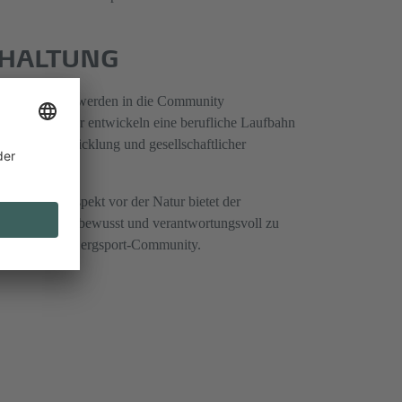
 HALTUNG
 zum Bergsport werden in die Community
sport treu oder entwickeln eine berufliche Laufbahn
önlicher Entwicklung und gesellschaftlicher
gkeit und Respekt vor der Natur bietet der
 im Alpinismus bewusst und verantwortungsvoll zu
ür die gesamte Bergsport-Community.