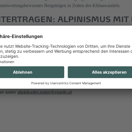
erantwortungsbewusstes Bergsteigen in Zeiten des Klimawandels.
ERTRAGEN: ALPINISMUS MIT
e einzelnen Teams hinaus. Die erlernten Fähigkeiten und die Haltung
essioneller und sicherer wird. Viele Absolventinnen bleiben dem Berg
eren alpinen Berufen. Die Verbindung von praxisnaher Ausbildung, pers
einer einzigartigen Initiative im deutschsprachigen Alpinismus.
rgesslichen Erlebnissen und der Vermittlung von Werten wie Nachhalti
it, Spitzenleistungen am Berg zu erreichen, sondern auch, ihre Rolle
ungbrett für individuelle Karrierewege, sondern ein wichtiger Impuls f
er unter
alpinkader.naturfreunde.at