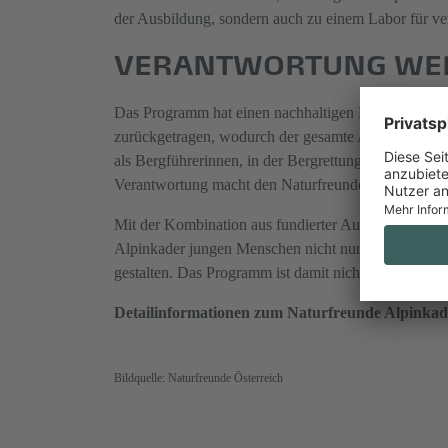
der Ausbildung, sondern auch zu einem Labor für v
VERANTWORTUNG WEIT
Das Programm hat einen nachhaltigen Effekt über di
zurückgetragen, wodurch der gesamte Alpinismus prof
als Bergführerinnen, in der Bergrettung oder in and
Verantwortung macht den Naturfreunde-Alpinkader zu 
Mit der Kombination aus fundierter Ausbildung, unve
Alpinkader jungen Menschen nicht nur die Möglichke
gestalten. Das Programm ist damit nicht nur ein Spr
Detailinformationen zum Naturfreunde Alpinkad
Bildquelle: Naturfreunde Österreich