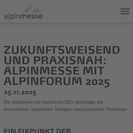
Direkt
Direkt
zum
zum
Hauptinhalt
Hauptmenü
ZUKUNFTSWEISEND
springen
springen
UND PRAXISNAH:
ALPINMESSE MIT
ALPINFORUM 2025
25.11.2025
Die Alpinmesse mit Alpinforum 2025 überzeugte mit
Innovationen, spannenden Vorträgen und praxisnahen Workshops.
EIN FIXPUNKT DER